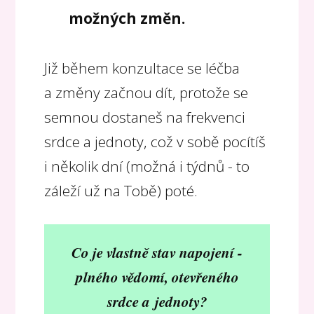
možných změn.
Již během konzultace se léčba
a změny začnou dít, protože se
semnou dostaneš na frekvenci
srdce a jednoty, což v sobě pocítíš
i několik dní (možná i týdnů - to
záleží už na Tobě) poté.
Co je vlastně stav napojení -
plného vědomí, otevřeného
srdce a jednoty?