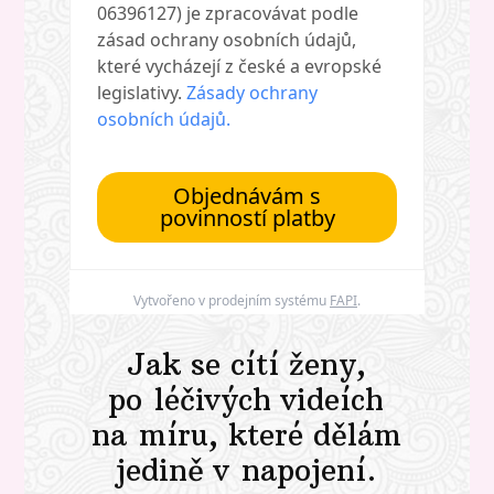
06396127) je zpracovávat podle
zásad ochrany osobních údajů,
které vycházejí z české a evropské
legislativy.
Zásady ochrany
osobních údajů.
Objednávám s
povinností platby
Vytvořeno v prodejním systému
FAPI
.
Jak se cítí ženy,
po léčivých videích
na míru, které dělám
jedině v napojení.