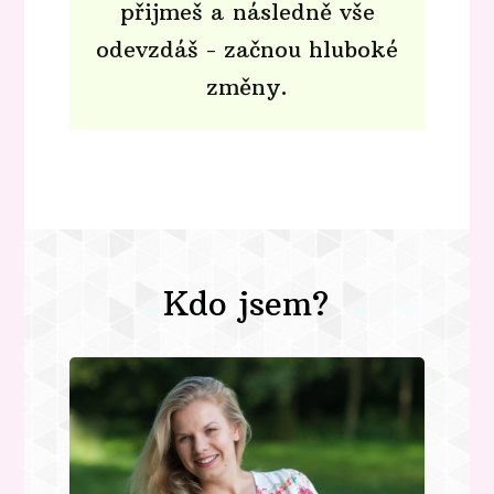
přijmeš a následně vše
odevzdáš - začnou hluboké
změny.
Kdo jsem?