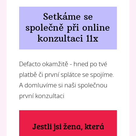
Setkáme se
společně při online
konzultaci 11x
Defacto okamžitě - hned po tvé
platbě či první splátce se spojíme.
A domluvíme si naši společnou
první konzultaci
Jestli jsi žena, která