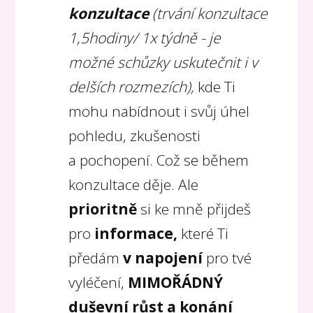
konzultace
(trvání konzultace
1,5
hodiny/ 1x týdně - je
možné schůzky uskutečnit i v
delších rozmezích),
kde Ti
mohu nabídnout i svůj úhel
pohledu, zkušenosti
a pochopení. Což se během
konzultace děje. Ale
prioritně
si ke mně přijdeš
pro
informace,
které Ti
předám
v napojení
pro tvé
vyléčení,
MIMOŘÁDNÝ
duševní růst a konání