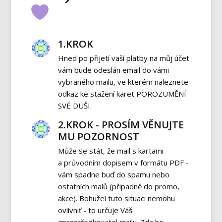
1.KROK
Hned po přijetí vaší platby na můj účet
vám bude odeslán email do vámi
vybraného mailu, ve kterém naleznete
odkaz ke stažení karet POROZUMĚNÍ
SVÉ DUŠI.
2.KROK - PROSÍM VĚNUJTE
MU POZORNOST
Může se stát, že mail s kartami
a průvodním dopisem v formátu PDF -
vám spadne buď do spamu nebo
ostatních malů (připadně do promo,
akce). Bohužel tuto situaci nemohu
ovlivniť - to určuje Váš