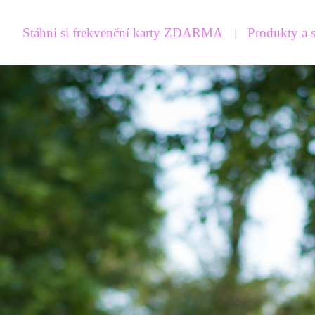
Stáhni si frekvenční karty ZDARMA
Produkty a 