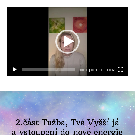
Video
přehrávač
00:00
|
01:11:00
1.00x
2.část Tužba, Tvé Vyšší já
a vstoupení do nové energie