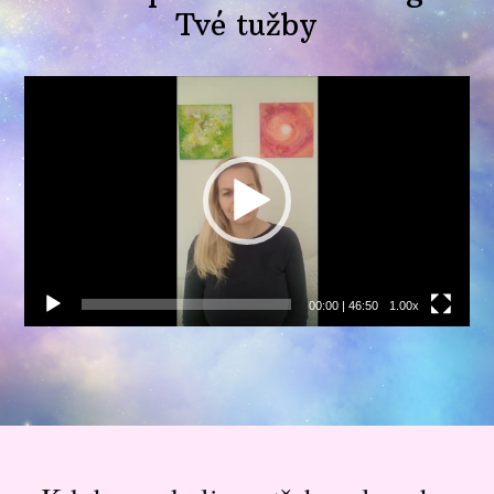
Tvé tužby
Video
přehrávač
00:00
|
46:50
1.00x