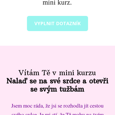
mini kurz.
VYPLNIT DOTAZNÍK
Vítám Tě v mini kurzu
Nalaď se na své srdce a otevři
se svým tužbám
Jsem moc ráda, že jsi se rozhodla jít cestou
svého srdce. Je mi ctí, že Tě mohu na tvém