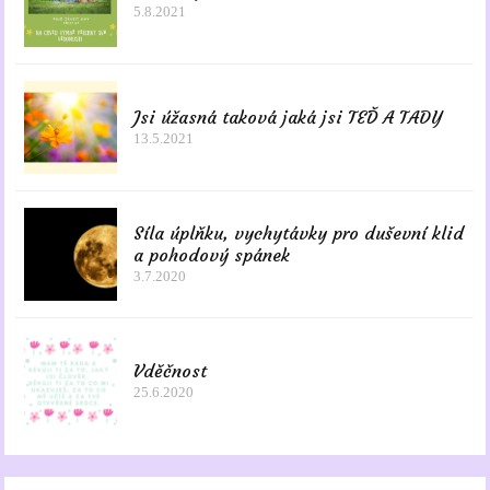
5.8.2021
Jsi úžasná taková jaká jsi TEĎ A TADY
13.5.2021
Síla úplňku, vychytávky pro duševní klid
a pohodový spánek
3.7.2020
Vděčnost
25.6.2020