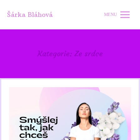
Šárka Bláhová
MENU
Kategorie: Ze srdce