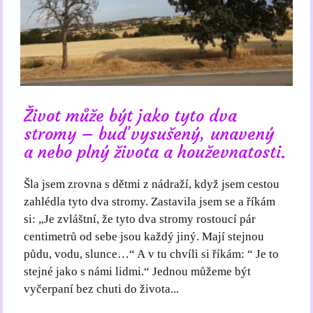
Život může být jako tyto dva
stromy – buď vysušený, unavený
a nebo plný života a houževnatosti.
Šla jsem zrovna s dětmi z nádraží, když jsem cestou
zahlédla tyto dva stromy. Zastavila jsem se a říkám
si: „Je zvláštní, že tyto dva stromy rostoucí pár
centimetrů od sebe jsou každý jiný. Mají stejnou
půdu, vodu, slunce…“ A v tu chvíli si říkám: “ Je to
stejné jako s námi lidmi.“ Jednou můžeme být
vyčerpaní bez chuti do života...