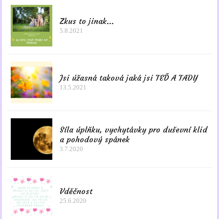
Zkus to jinak...
5.8.2021
Jsi úžasná taková jaká jsi TEĎ A TADY
13.5.2021
Síla úplňku, vychytávky pro duševní klid
a pohodový spánek
3.7.2020
Vděčnost
25.6.2020