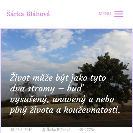
Šárka Bláhová
MENU
Život může být jako tyto
dva stromy – buď
vysušený, unavený a nebo
plný života a houževnatosti.
28.8. 2019
Šárka Bláhová
2778x