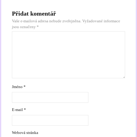
Přidat komentář
Vaše e-mailová adresa nebude zveřejněna.
Vyžadované informace
jsou označeny
*
Jméno
*
E-mail
*
Webová stránka