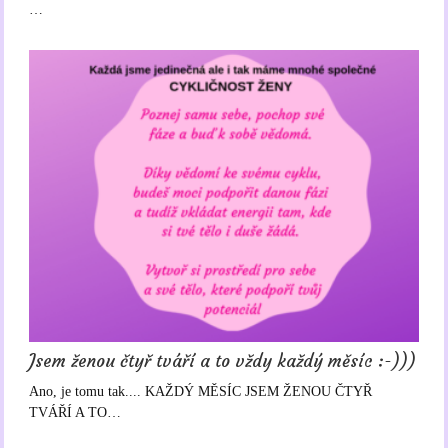
…
Jsem ženou čtyř tváří a to vždy každý měsíc :-)))
Ano, je tomu tak.... KAŽDÝ MĚSÍC JSEM ŽENOU ČTYŘ
TVÁŘÍ A TO…