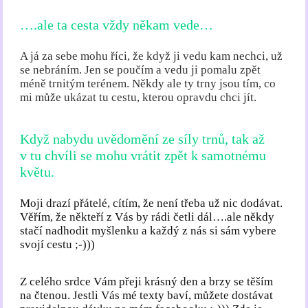
….ale ta cesta vždy někam vede…
A já za sebe mohu říci, že když ji vedu kam nechci, už
se nebráním. Jen se poučím a vedu ji pomalu zpět
méně trnitým terénem. Někdy ale ty trny jsou tím, co
mi může ukázat tu cestu, kterou opravdu chci jít.
Když nabydu uvědomění ze síly trnů, tak až
v tu chvíli se mohu vrátit zpět k samotnému
květu.
Moji drazí přátelé, cítím, že není třeba už nic dodávat.
Věřím, že někteří z Vás by rádi četli dál….ale někdy
stačí nadhodit myšlenku a každý z nás si sám vybere
svojí cestu ;-)))
Z celého srdce Vám přeji krásný den a brzy se těším
na čtenou. Jestli Vás mé texty baví, můžete dostávat