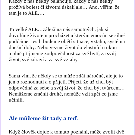
Každý z nás někdy balancuje, každý z nás někdy
prožívá bolest či životní úskalí ale….Ano, věřím, že
tam je to ALE….
To velké ALE…záleží na nás samotných, jak si
dovolíme životem procházet a kterým emocím se silně
poddáme. Jestli budeme obětí situace, vztahu, systému
dnešní doby. Nebo vezme život do vlastních rukou
a plně přijmeme zodpovědnost za své bytí, za svůj
život, své zdraví a za své vztahy.
Sama vím, že někdy se to může zdát náročné, ale je to
jen o rozhodnutí a o přijetí. Přijetí, že už chci být
odpovědná za sebe a svůj život, že chci být tvůrcem…
Nemůžeme změnit druhé, nemůže vzít zpět co jsme
učinili.
Ale můžeme žít tady a teď.
Když člověk dojde k tomuto poznání, může zvolit dvě