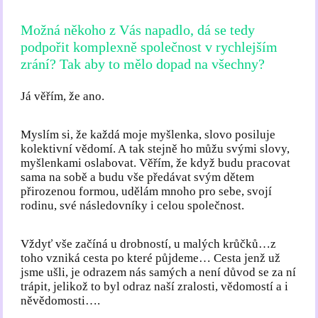
Možná někoho z Vás napadlo, dá se tedy
podpořit komplexně společnost v rychlejším
zrání? Tak aby to mělo dopad na všechny?
Já věřím, že ano.
Myslím si, že každá moje myšlenka, slovo posiluje
kolektivní vědomí. A tak stejně ho můžu svými slovy,
myšlenkami oslabovat. Věřím, že když budu pracovat
sama na sobě a budu vše předávat svým dětem
přirozenou formou, udělám mnoho pro sebe, svojí
rodinu, své následovníky i celou společnost.
Vždyť vše začíná u drobností, u malých krůčků…z
toho vzniká cesta po které půjdeme… Cesta jenž už
jsme ušli, je odrazem nás samých a není důvod se za ní
trápit, jelikož to byl odraz naší zralosti, vědomostí a i
něvědomosti….