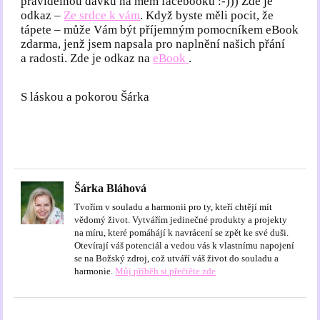
pravidelnou dávku na mém facebooku :-))) Zde je
odkaz –
Ze srdce k vám
. Když byste měli pocit, že
tápete – může Vám být příjemným pomocníkem eBook
zdarma, jenž jsem napsala pro naplnění našich přání
a radosti. Zde je odkaz na
eBook
.
S láskou a pokorou Šárka
Šárka Bláhová
Tvořím v souladu a harmonii pro ty, kteří chtějí mít
vědomý život. Vytvářím jedinečné produkty a projekty
na míru, které pomáhájí k navrácení se zpět ke své duši.
Otevírají váš potenciál a vedou vás k vlastnímu napojení
se na Božský zdroj, což utváří váš život do souladu a
harmonie.
Můj příběh si přečtěte zde