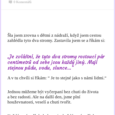
0 Komentářů
Šla jsem zrovna s dětmi z nádraží, když jsem cestou
zahlédla tyto dva stromy. Zastavila jsem se a říkám si:
„Je zvláštní, že tyto dva stromy rostoucí pár
centimetrů od sebe jsou každý jiný. Mají
stejnou půdu, vodu, slunce…“
A v tu chvíli si říkám: “ Je to stejné jako s námi lidmi.“
Jednou můžeme být vyčerpaní bez chuti do života
a bez radosti. Ale na další den, jsme plní
houževnatosti, veselí a chuti tvořit.