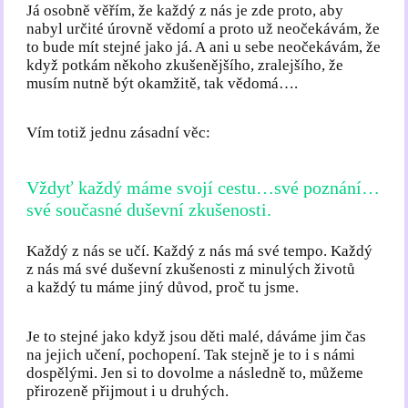
Já osobně věřím, že každý z nás je zde proto, aby
nabyl určité úrovně vědomí a proto už neočekávám, že
to bude mít stejné jako já. A ani u sebe neočekávám, že
když potkám někoho zkušenějšího, zralejšího, že
musím nutně být okamžitě, tak vědomá….
Vím totiž jednu zásadní věc:
Vždyť každý máme svojí cestu…své poznání…
své současné duševní zkušenosti.
Každý z nás se učí. Každý z nás má své tempo. Každý
z nás má své duševní zkušenosti z minulých životů
a každý tu máme jiný důvod, proč tu jsme.
Je to stejné jako když jsou děti malé, dáváme jim čas
na jejich učení, pochopení. Tak stejně je to i s námi
dospělými. Jen si to dovolme a následně to, můžeme
přirozeně přijmout i u druhých.