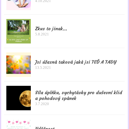
4.10.2021
Zkus to jinak...
5.8.2021
Jsi úžasná taková jaká jsi TEĎ A TADY
13.5.2021
Síla úplňku, vychytávky pro duševní klid
a pohodový spánek
3.7.2020
Vděčnost