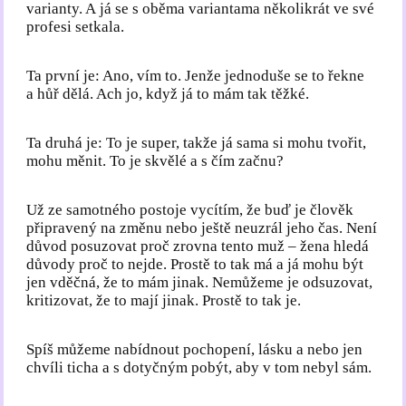
varianty. A já se s oběma variantama několikrát ve své
profesi setkala.
Ta první je: Ano, vím to. Jenže jednoduše se to řekne
a hůř dělá. Ach jo, když já to mám tak těžké.
Ta druhá je: To je super, takže já sama si mohu tvořit,
mohu měnit. To je skvělé a s čím začnu?
Už ze samotného postoje vycítím, že buď je člověk
připravený na změnu nebo ještě neuzrál jeho čas. Není
důvod posuzovat proč zrovna tento muž – žena hledá
důvody proč to nejde. Prostě to tak má a já mohu být
jen vděčná, že to mám jinak. Nemůžeme je odsuzovat,
kritizovat, že to mají jinak. Prostě to tak je.
Spíš můžeme nabídnout pochopení, lásku a nebo jen
chvíli ticha a s dotyčným pobýt, aby v tom nebyl sám.